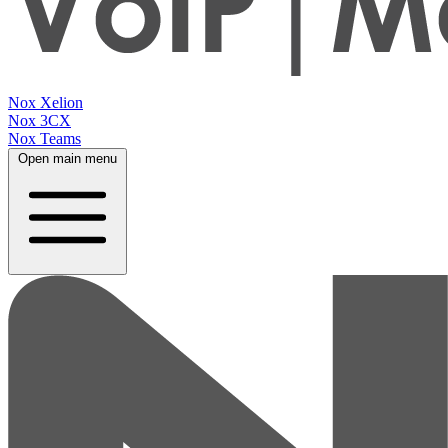
Nox Xelion
Nox 3CX
Nox Teams
Open main menu