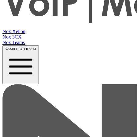
Nox Xelion
Nox 3CX
Nox Teams
Open main menu