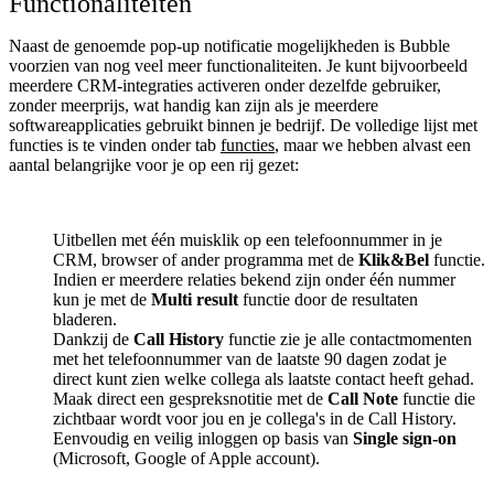
Functionaliteiten
Naast de genoemde pop-up notificatie mogelijkheden is Bubble
voorzien van nog veel meer functionaliteiten. Je kunt bijvoorbeeld
meerdere CRM-integraties activeren onder dezelfde gebruiker,
zonder meerprijs, wat handig kan zijn als je meerdere
softwareapplicaties gebruikt binnen je bedrijf. De volledige lijst met
functies is te vinden onder tab
functies
, maar we hebben alvast een
aantal belangrijke voor je op een rij gezet:
Uitbellen met één muisklik op een telefoonnummer in je
CRM, browser of ander programma met de
Klik&Bel
functie.
Indien er meerdere relaties bekend zijn onder één nummer
kun je met de
Multi result
functie door de resultaten
bladeren.
Dankzij de
Call History
functie zie je alle contactmomenten
met het telefoonnummer van de laatste 90 dagen zodat je
direct kunt zien welke collega als laatste contact heeft gehad.
Maak direct een gespreksnotitie met de
Call Note
functie die
zichtbaar wordt voor jou en je collega's in de Call History.
Eenvoudig en veilig inloggen op basis van
Single sign-on
(Microsoft, Google of Apple account).