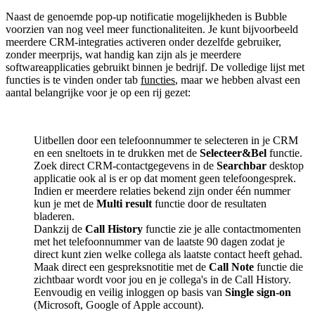
Naast de genoemde pop-up notificatie mogelijkheden is Bubble
voorzien van nog veel meer functionaliteiten. Je kunt bijvoorbeeld
meerdere CRM-integraties activeren onder dezelfde gebruiker,
zonder meerprijs, wat handig kan zijn als je meerdere
softwareapplicaties gebruikt binnen je bedrijf. De volledige lijst met
functies is te vinden onder tab
functies
, maar we hebben alvast een
aantal belangrijke voor je op een rij gezet:
Uitbellen door een telefoonnummer te selecteren in je CRM
en een sneltoets in te drukken met de
Selecteer&Bel
functie.
Zoek direct CRM-contactgegevens in de
Searchbar
desktop
applicatie ook al is er op dat moment geen telefoongesprek.
Indien er meerdere relaties bekend zijn onder één nummer
kun je met de
Multi result
functie door de resultaten
bladeren.
Dankzij de
Call History
functie zie je alle contactmomenten
met het telefoonnummer van de laatste 90 dagen zodat je
direct kunt zien welke collega als laatste contact heeft gehad.
Maak direct een gespreksnotitie met de
Call Note
functie die
zichtbaar wordt voor jou en je collega's in de Call History.
Eenvoudig en veilig inloggen op basis van
Single sign-on
(Microsoft, Google of Apple account).