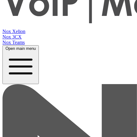
Nox Xelion
Nox 3CX
Nox Teams
Open main menu