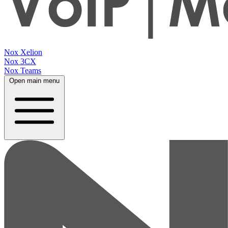
Nox Xelion
Nox 3CX
Nox Teams
Open main menu