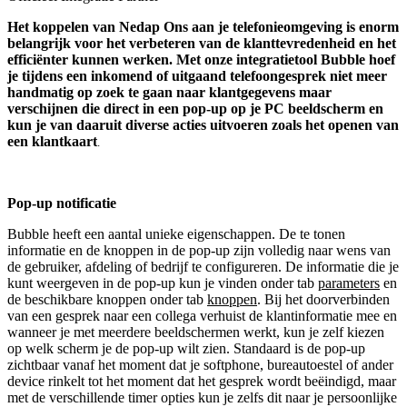
Het koppelen van Nedap Ons aan je telefonieomgeving is enorm
belangrijk voor het verbeteren van de klanttevredenheid en het
efficiënter kunnen werken. Met onze integratietool Bubble hoef
je tijdens een inkomend of uitgaand telefoongesprek niet meer
handmatig op zoek te gaan naar klantgegevens maar
verschijnen die direct in een pop-up op je PC beeldscherm en
kun je van daaruit diverse acties uitvoeren zoals het openen van
een klantkaart
.
Pop-up notificatie
Bubble heeft een aantal unieke eigenschappen. De te tonen
informatie en de knoppen in de pop-up zijn volledig naar wens van
de gebruiker, afdeling of bedrijf te configureren. De informatie die je
kunt weergeven in de pop-up kun je vinden onder tab
parameters
en
de beschikbare knoppen onder tab
knoppen
. Bij het doorverbinden
van een gesprek naar een collega verhuist de klantinformatie mee en
wanneer je met meerdere beeldschermen werkt, kun je zelf kiezen
op welk scherm je de pop-up wilt zien. Standaard is de pop-up
zichtbaar vanaf het moment dat je softphone, bureautoestel of ander
device rinkelt tot het moment dat het gesprek wordt beëindigd, maar
met de verschillende timer opties kun je zelfs dit naar je persoonlijke