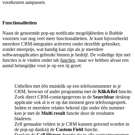
voorkeuren aanpassen.
Functionaliteiten
Naast de genoemde pop-up notificatie mogelijkheden is Bubble
voorzien van nog veel meer functionaliteiten. Je kunt bijvoorbeeld
meerdere CRM-integraties activeren onder dezelfde gebruiker,
zonder meerprijs, wat handig kan zijn als je meerdere
softwareapplicaties gebruikt binnen je bedrijf. De volledige lijst met
functies is te vinden onder tab
functies
, maar we hebben alvast een
aantal belangrijke voor je op een rij gezet:
Uitbellen met één muisklik op een telefoonnummer in je
CRM, browser of ander programma met de
Klik&Bel
functie.
Zoek direct CRM-contactgegevens in de
Searchbar
desktop
applicatie ook al is er op dat moment geen telefoongesprek.
Indien er meerdere relaties bekend zijn onder één nummer
kun je met de
Multi result
functie door de resultaten
bladeren.
Zelf gemaakte velden in je CRM kunnen getoond worden in
de pop-up dankzij de
Custom Field
functie.
Dankzij de
Call History
functie zie je alle contactmomenten