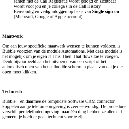
samen met de Call Registratie wordt gelogd en zichtbaar
wordt voor jou en je collega's in de Call History.
Eenvoudig en veilig inloggen op basis van
Single sign-on
(Microsoft, Google of Apple account).
Maatwerk
Om aan jouw specifieke maatwerk wensen te kunnen voldoen, is
Bubble voorzien van de module Automations. Met deze module is
het mogelijk om je eigen If-This-Then-That flows toe te voegen.
Denk bijvoorbeeld aan het uitvoeren van een script of het
automatisch open van het callnotitie scherm in plaats van dat je die
open moet klikken.
Technisch
Bubble – en daarmee de Simplicate Software CRM connector –
koppelen aan je telefonieomgeving is zeer eenvoudig. De procedure
verschilt per telefonieomgeving maar één ding hebben ze allemaal
gemeen, je hoeft er geen techneut voor te zijn.