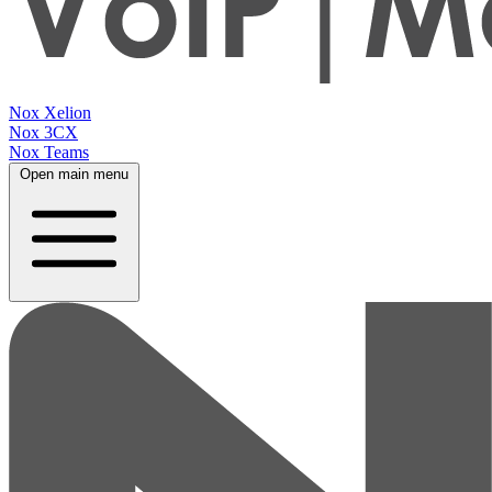
Nox Xelion
Nox 3CX
Nox Teams
Open main menu