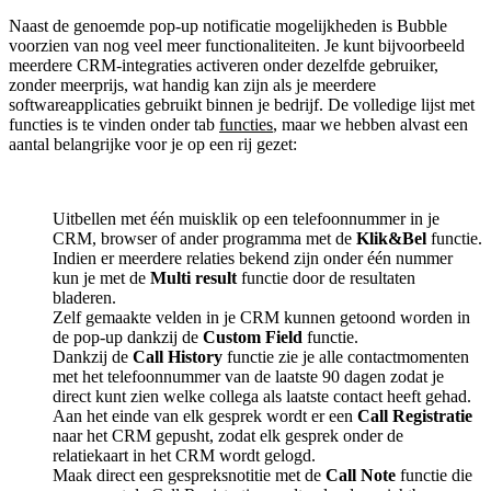
Naast de genoemde pop-up notificatie mogelijkheden is Bubble
voorzien van nog veel meer functionaliteiten. Je kunt bijvoorbeeld
meerdere CRM-integraties activeren onder dezelfde gebruiker,
zonder meerprijs, wat handig kan zijn als je meerdere
softwareapplicaties gebruikt binnen je bedrijf. De volledige lijst met
functies is te vinden onder tab
functies
, maar we hebben alvast een
aantal belangrijke voor je op een rij gezet:
Uitbellen met één muisklik op een telefoonnummer in je
CRM, browser of ander programma met de
Klik&Bel
functie.
Indien er meerdere relaties bekend zijn onder één nummer
kun je met de
Multi result
functie door de resultaten
bladeren.
Zelf gemaakte velden in je CRM kunnen getoond worden in
de pop-up dankzij de
Custom Field
functie.
Dankzij de
Call History
functie zie je alle contactmomenten
met het telefoonnummer van de laatste 90 dagen zodat je
direct kunt zien welke collega als laatste contact heeft gehad.
Aan het einde van elk gesprek wordt er een
Call Registratie
naar het CRM gepusht, zodat elk gesprek onder de
relatiekaart in het CRM wordt gelogd.
Maak direct een gespreksnotitie met de
Call Note
functie die