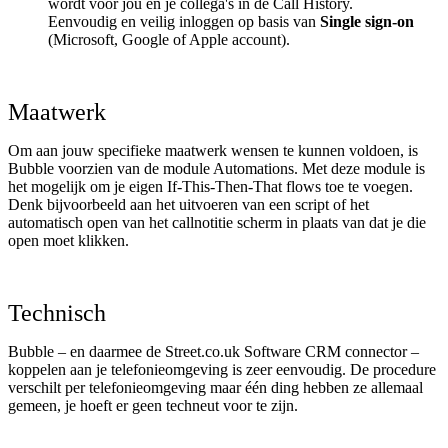
wordt voor jou en je collega's in de Call History.
Eenvoudig en veilig inloggen op basis van
Single sign-on
(Microsoft, Google of Apple account).
Maatwerk
Om aan jouw specifieke maatwerk wensen te kunnen voldoen, is
Bubble voorzien van de module Automations. Met deze module is
het mogelijk om je eigen If-This-Then-That flows toe te voegen.
Denk bijvoorbeeld aan het uitvoeren van een script of het
automatisch open van het callnotitie scherm in plaats van dat je die
open moet klikken.
Technisch
Bubble – en daarmee de Street.co.uk Software CRM connector –
koppelen aan je telefonieomgeving is zeer eenvoudig. De procedure
verschilt per telefonieomgeving maar één ding hebben ze allemaal
gemeen, je hoeft er geen techneut voor te zijn.