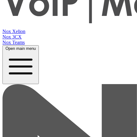
Nox Xelion
Nox 3CX
Nox Teams
Open main menu