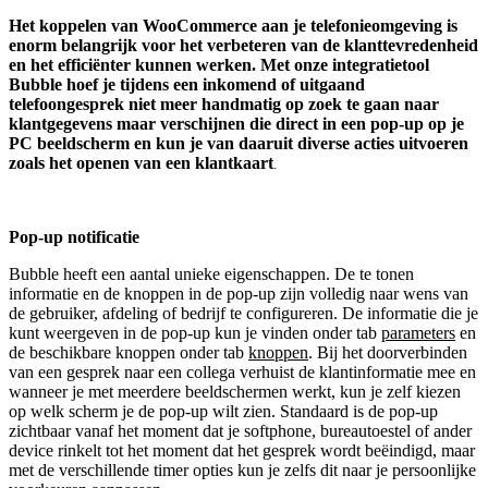
Het koppelen van WooCommerce aan je telefonieomgeving is
enorm belangrijk voor het verbeteren van de klanttevredenheid
en het efficiënter kunnen werken. Met onze integratietool
Bubble hoef je tijdens een inkomend of uitgaand
telefoongesprek niet meer handmatig op zoek te gaan naar
klantgegevens maar verschijnen die direct in een pop-up op je
PC beeldscherm en kun je van daaruit diverse acties uitvoeren
zoals het openen van een klantkaart
.
Pop-up notificatie
Bubble heeft een aantal unieke eigenschappen. De te tonen
informatie en de knoppen in de pop-up zijn volledig naar wens van
de gebruiker, afdeling of bedrijf te configureren. De informatie die je
kunt weergeven in de pop-up kun je vinden onder tab
parameters
en
de beschikbare knoppen onder tab
knoppen
. Bij het doorverbinden
van een gesprek naar een collega verhuist de klantinformatie mee en
wanneer je met meerdere beeldschermen werkt, kun je zelf kiezen
op welk scherm je de pop-up wilt zien. Standaard is de pop-up
zichtbaar vanaf het moment dat je softphone, bureautoestel of ander
device rinkelt tot het moment dat het gesprek wordt beëindigd, maar
met de verschillende timer opties kun je zelfs dit naar je persoonlijke