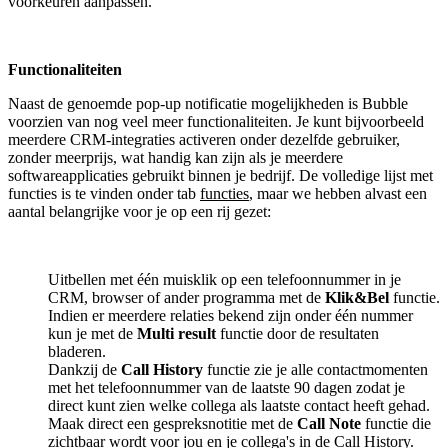
voorkeuren aanpassen.
Functionaliteiten
Naast de genoemde pop-up notificatie mogelijkheden is Bubble
voorzien van nog veel meer functionaliteiten. Je kunt bijvoorbeeld
meerdere CRM-integraties activeren onder dezelfde gebruiker,
zonder meerprijs, wat handig kan zijn als je meerdere
softwareapplicaties gebruikt binnen je bedrijf. De volledige lijst met
functies is te vinden onder tab
functies
, maar we hebben alvast een
aantal belangrijke voor je op een rij gezet:
Uitbellen met één muisklik op een telefoonnummer in je
CRM, browser of ander programma met de
Klik&Bel
functie.
Indien er meerdere relaties bekend zijn onder één nummer
kun je met de
Multi result
functie door de resultaten
bladeren.
Dankzij de
Call History
functie zie je alle contactmomenten
met het telefoonnummer van de laatste 90 dagen zodat je
direct kunt zien welke collega als laatste contact heeft gehad.
Maak direct een gespreksnotitie met de
Call Note
functie die
zichtbaar wordt voor jou en je collega's in de Call History.