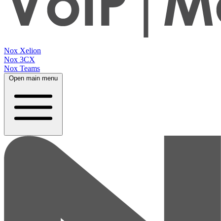
Nox Xelion
Nox 3CX
Nox Teams
Open main menu